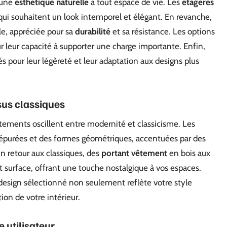
 une
esthétique naturelle
à tout espace de vie. Les
étagères
qui souhaitent un look intemporel et élégant. En revanche,
le, appréciée pour sa
durabilité
et sa résistance. Les options
r leur capacité à supporter une charge importante. Enfin,
s pour leur légèreté et leur adaptation aux designs plus
us classiques
tements oscillent entre modernité et classicisme. Les
épurées et des formes géométriques, accentuées par des
un retour aux classiques, des
portant vêtement
en bois aux
t surface, offrant une touche nostalgique à vos espaces.
e design sélectionné non seulement reflète votre style
ion de votre intérieur.
 utilisateur