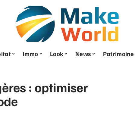
itat
Immo
Look
News
Patrimoine
gères : optimiser
ode