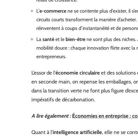
L’
e-commerce
ne se contente plus d’exister, il s’
circuits courts transforment la manière d’acheter
réinventent à coups d’instantanéité et de personna
La
santé
et le
bien-être
ne sont plus des niches. 
mobilité douce : chaque innovation flirte avec la 
entrepreneurs.
L’essor de l’
économie circulaire
et des solutions 
en seconde main, on repense les emballages, on p
dans la transition verte ne font plus figure d’exc
impératifs de décarbonation.
A lire également :
Économies en entreprise : co
Quant à l’
intelligence artificielle
, elle ne se cont