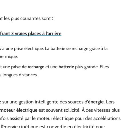
nt les plus courantes sont :
rant 3 vraies places à l'arrière
ia une prise électrique. La batterie se recharge grâce à la
thermique.
nt une
prise de recharge
et une
batterie
plus grande. Elles
s longues distances.
sur une gestion intelligente des sources d’
énergie
. Lors
moteur électrique
est souvent sollicité. À des vitesses plus
arfois assisté par le moteur électrique pour des accélérations
 l’énergie cinétique est convertie en électricité pour